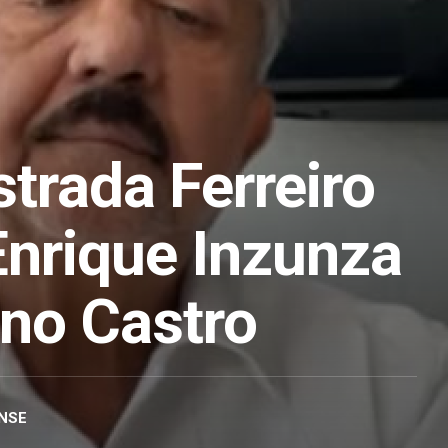
trada Ferreiro
Enrique Inzunza
ano Castro
NSE