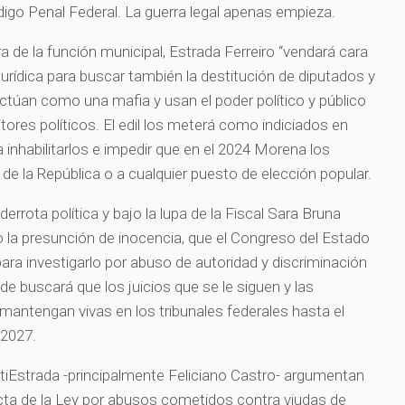
digo Penal Federal. La guerra legal apenas empieza.
ra de la función municipal, Estrada Ferreiro “vendará cara
a jurídica para buscar también la destitución de diputados y
 actúan como una mafia y usan el poder político y público
ores políticos. El edil los meterá como indiciados en
 inhabilitarlos e impedir que en el 2024 Morena los
de la República o a cualquier puesto de elección popular.
 derrota política y bajo la lupa de la Fiscal Sara Bruna
 la presunción de inocencia, que el Congreso del Estado
ara investigarlo por abuso de autoridad y discriminación
alde buscará que los juicios que se le siguen y las
antengan vivas en los tribunales federales hasta el
el 2027.
tiEstrada -principalmente Feliciano Castro- argumentan
icta de la Ley por abusos cometidos contra viudas de