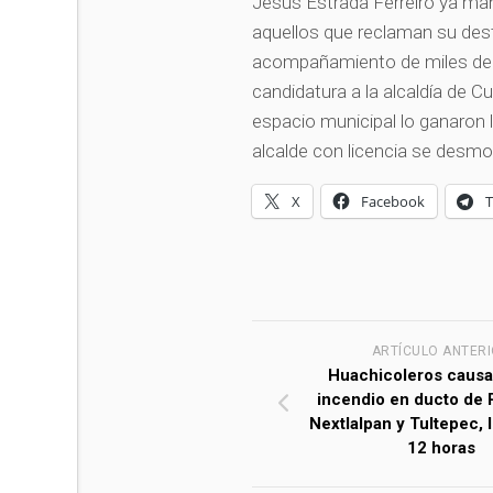
Jesús Estrada Ferreiro ya man
aquellos que reclaman su dest
acompañamiento de miles de c
candidatura a la alcaldía de C
espacio municipal lo ganaron 
alcalde con licencia se desmo
X
Facebook
ARTÍCULO ANTER
Huachicoleros causa
incendio en ducto de
Nextlalpan y Tultepec, l
12 horas