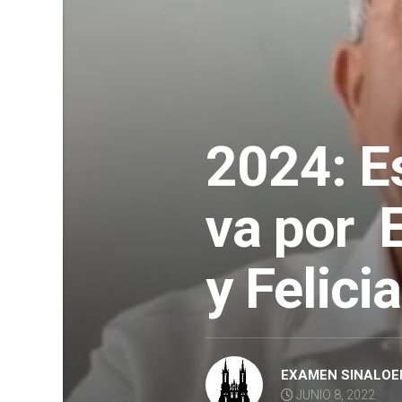
2024: Es
va por 
y Felici
EXAMEN SINALOE
JUNIO 8, 2022