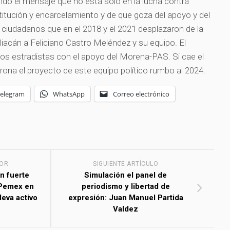
dó el mensaje que no está solo en la lucha contra
itución y encarcelamiento y de que goza del apoyo y del
iudadanos que en el 2018 y el 2021 desplazaron de la
uliacán a Feliciano Castro Meléndez y su equipo. El
los estradistas con el apoyo del Morena-PAS. Si cae el
rona el proyecto de este equipo político rumbo al 2024.
Telegram
WhatsApp
Correo electrónico
IOR
SIGUIENTE ARTÍCULO
n fuerte
Simulación el panel de
 Pemex en
periodismo y libertad de
leva activo
expresión: Juan Manuel Partida
Valdez