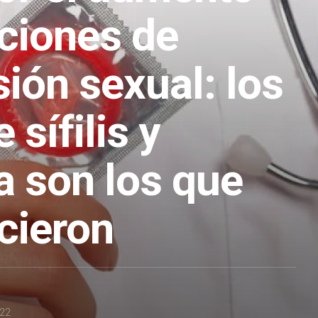
cciones de
ión sexual: los
 sífilis y
a son los que
cieron
022