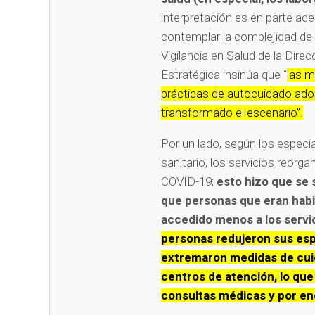
interpretación es en parte ace
contemplar la complejidad de l
Vigilancia en Salud de la Dir
Estratégica insinúa que “
las m
prácticas de autocuidado adop
transformado el escenario”.
Por un lado, según los especial
sanitario, los servicios reorg
COVID-19;
esto hizo que se
que personas que eran habi
accedido menos a los servi
personas redujeron sus esp
extremaron medidas de cuida
centros de atención, lo que
consultas médicas y por en