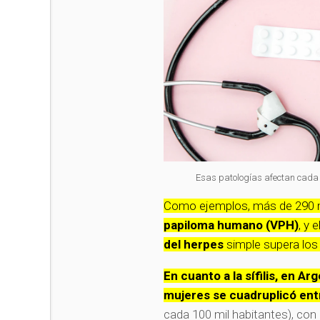
Esas patologías afectan cada
Como ejemplos, más de 290 mi
papiloma humano (VPH)
, y
del herpes
simple supera los
En cuanto a la sífilis, en A
mujeres se cuadruplicó ent
cada 100 mil habitantes), con 