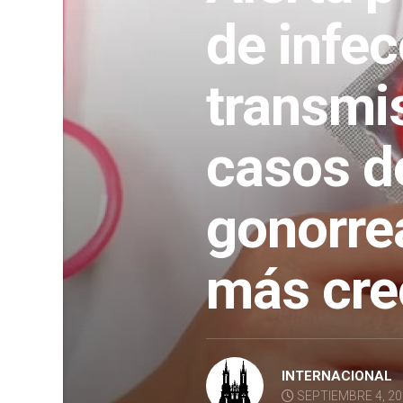
de infe
transmis
casos de
gonorre
más cre
INTERNACIONAL
SEPTIEMBRE 4, 2