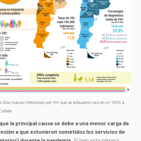
 días nuevas infecciones por VIH que se adquieren casi en un 100% a
 Cañete
 que la principal causa se debe a una menor carga de
tensión a que estuvieron sometidos los servicios de
ratorios) durante la pandemia.
Si bien esta primera