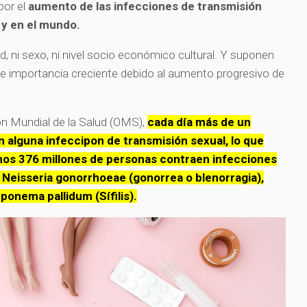
por el
aumento de las infecciones de transmisión
a y en el mundo.
, ni sexo, ni nivel socio económico cultural. Y suponen
de importancia creciente debido al aumento progresivo de
ón Mundial de la Salud (OMS),
cada día más de un
 alguna infeccipon de transmisión sexual, lo que
nos 376 millones de personas contraen infecciones
 Neisseria gonorrhoeae (gonorrea o blenorragia),
ponema pallidum (Sífilis).