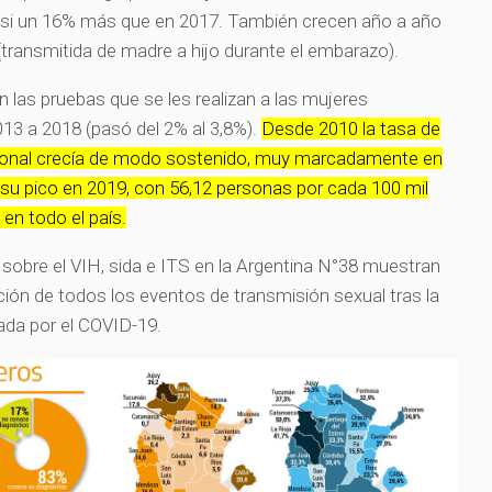
casi un 16% más que en 2017. También crecen año a año
 (transmitida de madre a hijo durante el embarazo).
n las pruebas que se les realizan a las mujeres
13 a 2018 (pasó del 2% al 3,8%).
Desde 2010 la tasa de
 nacional crecía de modo sostenido, muy marcadamente en
 su pico en 2019, con 56,12 personas por cada 100 mil
en todo el país.
 sobre el VIH, sida e ITS en la Argentina N°38 muestran
ación de todos los eventos de transmisión sexual tras la
ada por el COVID-19.