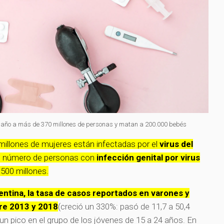
 año a más de 370 millones de personas y matan a 200.000 bebés
llones de mujeres están infectadas por el
virus del
 el número de personas con
infección genital por virus
 500 millones.
rgentina, la tasa de casos reportados en varones y
re 2013 y 2018
(creció un 330%: pasó de 11,7 a 50,4
un pico en el grupo de los jóvenes de 15 a 24 años. En