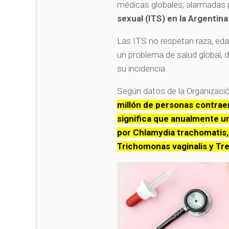
médicas globales, alarmadas 
sexual (ITS) en la Argentin
Las ITS no respetan raza, edad
un problema de salud global, 
su incidencia.
Según datos de la Organizaci
millón de personas contraen
significa que anualmente u
por Chlamydia trachomatis,
Trichomonas vaginalis y Tre