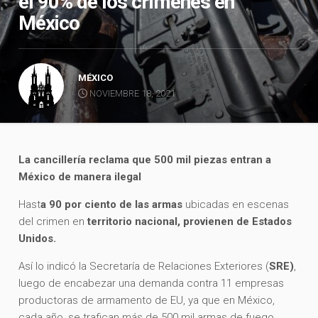
el 90% de los crímenes en
México
MÉXICO
NOVIEMBRE 18, 2021
La cancillería reclama que 500 mil piezas entran a
México de manera ilegal
Hast
a 90 por ciento de las armas
ubicadas en escenas
del crimen en
territorio nacional, provienen de Estados
Unidos.
Así lo indicó la Secretaría de Relaciones Exteriores (
SRE)
,
luego de encabezar una demanda contra 11 empresas
productoras de armamento de EU, ya que en México,
cada año, se trafican más de 500 mil armas de fuego