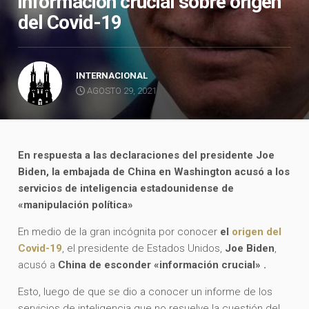
información crucial sobre origen
del Covid-19
INTERNACIONAL
AGOSTO 29, 2021
En respuesta a las declaraciones del presidente Joe
Biden, la embajada de China en Washington
acusó a los
servicios de inteligencia estadounidense de
«manipulación política»
En medio de la gran incógnita por conocer
el
origen del
Covid-19
, el presidente de Estados Unidos,
Joe Biden
,
acusó a
China de esconder «información crucial» .
Esto, luego de que se dio a conocer un informe de los
servicios de inteligencia que no resuelve la cuestión del