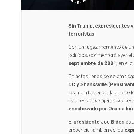
Sin Trump, expresidentes 
terroristas
Con un fugaz momento de un
políticos, conmemoró ayer el
septiembre de 2001
, en el 
En actos llenos de solemnidad
DC y Shanksville (Pensilvani
los muertos en cada uno de lo
aviones de pasajeros secuest
encabezado por Osama bin
El
presidente Joe Biden
estu
presencia también de los
exp