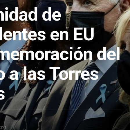
nidad de
dentes en EU
memoración del
 a las Torres
s
2021