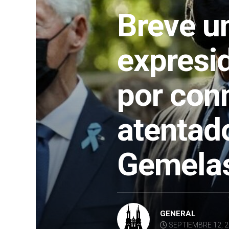
Breve u
expresi
por con
atentado
Gemela
GENERAL
SEPTIEMBRE 12, 