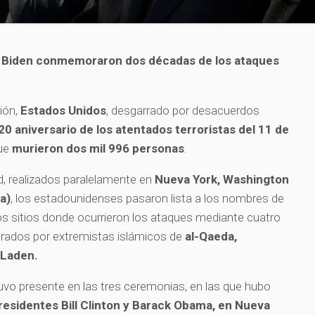
y Biden conmemoraron dos décadas de los ataques
ión,
Estados Unidos
, desgarrado por desacuerdos
20 aniversario de los atentados terroristas del 11 de
que
murieron dos mil 996 personas
.
, realizados paralelamente en
Nueva York, Washington
a)
, los estadounidenses pasaron lista a los nombres de
s sitios donde ocurrieron los ataques mediante cuatro
rados por extremistas islámicos de
al-Qaeda,
 Laden.
vo presente en las tres ceremonias, en las que hubo
residentes Bill Clinton y Barack Obama, en Nueva