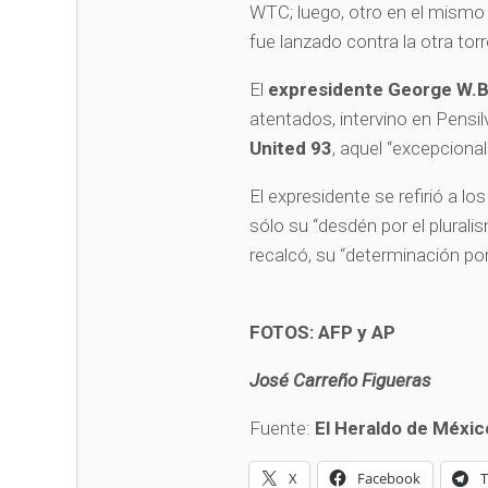
WTC; luego, otro en el mismo
fue lanzado contra la otra tor
El
expresidente George W.
atentados, intervino en Pensil
United 93
, aquel “excepciona
El expresidente se refirió a l
sólo su “desdén por el pluralis
recalcó, su “determinación por
FOTOS: AFP y AP
José Carreño Figueras
Fuente:
El Heraldo de Méxic
X
Facebook