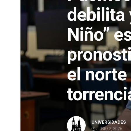
debilita
Niño” e
pronost
el norte 
torrenci
UNIVERSIDADES
JUNIO 2, 2026