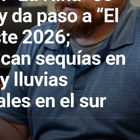
 y da paso a “El
ste 2026;
ican sequías en
y lluvias
ales en el sur