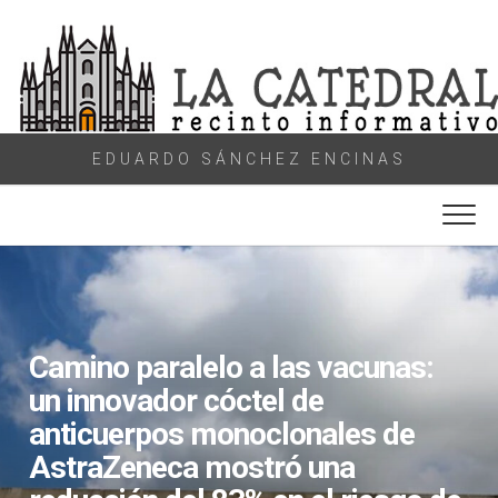
Skip
to
content
EDUARDO SÁNCHEZ ENCINAS
Camino paralelo a las vacunas:
un innovador cóctel de
anticuerpos monoclonales de
AstraZeneca mostró una