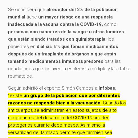
Se considera que
alrededor del 2% de la población
mundial
tiene
un mayor riesgo de una respuesta
inadecuada a la vacuna contra la COVID-19,
como
personas con cánceres de la sangre u otros tumores
que están siendo tratados con quimioterapia,
los
pacientes en
diálisis
, los
que toman
medicamentos
después de un trasplante de órganos o que están
tomando medicamentos inmunosupresores
para las
condiciones que incluyen la esclerosis múltiple y la artritis
reumatoide.
Según advirtió el experto Simón Campos a
Infobae
,
“existe
un grupo de la población que por diferentes
razones no responde bien a la vacunación.
Cuando los
anticuerpos se administran en estos sujetos de alto
riesgo antes del desarrollo del COVID-19 pueden
protegerlos durante doce meses. Asimismo,la
versatilidad del fármaco permite que también sea