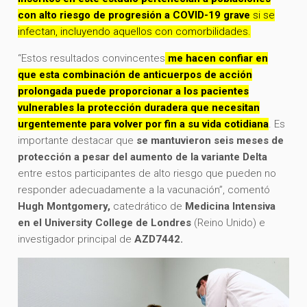
con alto riesgo de progresión a COVID-19 grave
si se
infectan, incluyendo aquellos con comorbilidades.
“Estos resultados convincentes
me hacen confiar en
que esta combinación de anticuerpos de acción
prolongada puede proporcionar a los pacientes
vulnerables la protección duradera que necesitan
urgentemente para volver por fin a su vida cotidiana
. Es
importante destacar que
se mantuvieron seis meses de
protección a pesar del aumento de la variante Delta
entre estos participantes de alto riesgo que pueden no
responder adecuadamente a la vacunación”, comentó
Hugh Montgomery,
catedrático de
Medicina Intensiva
en el University College de Londres
(Reino Unido) e
investigador principal de
AZD7442.