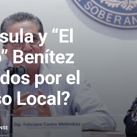
sula y “El
” Benítez
dos por el
o Local?
NSE