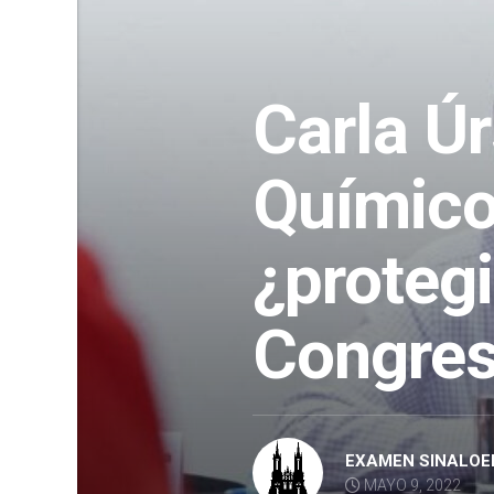
Carla Úr
Químico
¿protegi
Congres
EXAMEN SINALOE
MAYO 9, 2022