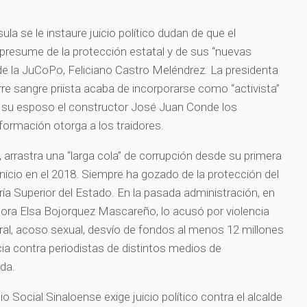
la se le instaure juicio político dudan de que el
presume de la protección estatal y de sus “nuevas
 de la JuCoPo, Feliciano Castro Meléndrez. La presidenta
re sangre priista acaba de incorporarse como “activista”
y su esposo el constructor José Juan Conde los
nsformación otorga a los traidores.
, arrastra una “larga cola” de corrupción desde su primera
inicio en el 2018. Siempre ha gozado de la protección del
ría Superior del Estado. En la pasada administración, en
dora Elsa Bojorquez Mascareño, lo acusó por violencia
oral, acoso sexual, desvío de fondos al menos 12 millones
ia contra periodistas de distintos medios de
ada.
 Social Sinaloense exige juicio político contra el alcalde