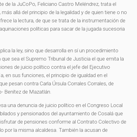
te de la JuCoPo, Feliciano Castro Meléndrez, trata el
más allá del principio de la legalidad y de quien tiene o no
ofrece la lectura, de que se trata de la instrumentación de
quinaciones políticas para sacar de la jugada sucesoria
.
lica la ley, sino que desarrolla en sí un procedimiento
a que sea el Supremo Tribunal de Justicia el que emita la
ones de juicio político contra el jefe del Ejecutivo
a, en sus funciones, el principio de igualdad en el
que pesan contra Carla Úrsula Corrales Corrales, de
co- Benítez de Mazatlán.
esa una denuncia de juicio político en el Congreso Local
jubilados y pensionados del ayuntamiento de Cosalá que
isfrutar de pensiones conforme al Contrato Colectivo de
do por la misma alcaldesa. También la acusan de