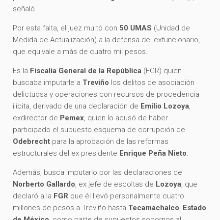
señaló.
Por esta falta, el juez multó con
50 UMAS
(Unidad de
Medida de Actualización) a la defensa del exfuncionario,
que equivale a más de cuatro mil pesos.
Es la
Fiscalía General de la República
(FGR) quien
buscaba imputarle a
Treviño
los delitos de asociación
delictuosa y operaciones con recursos de procedencia
ilícita, derivado de una declaración de
Emilio Lozoya
,
exdirector de
Pemex
, quien lo acusó de haber
participado el supuesto esquema de corrupción de
Odebrecht
para la aprobación de las reformas
estructurales del ex presidente
Enrique Peña Nieto
.
Además, busca imputarlo por las declaraciones de
Norberto Gallardo
, ex jefe de escoltas de
Lozoya
, que
declaró a la
FGR
que él llevó personalmente cuatro
millones de pesos a Treviño hasta
Tecamachalco
,
Estado
de México
, como parte de supuestos sobornos al