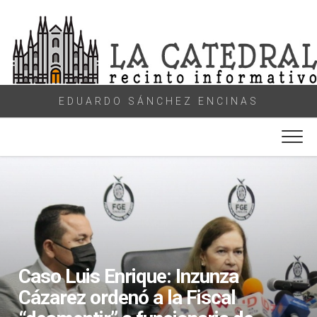
Skip
to
content
EDUARDO SÁNCHEZ ENCINAS
Caso Luis Enrique: Inzunza
Cázarez ordenó a la Fiscal