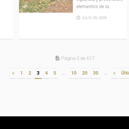
elementos de la...
JULIO 29, 2026
Página 3 de 617
«
1
2
3
4
5
...
10
20
30
...
»
Últ