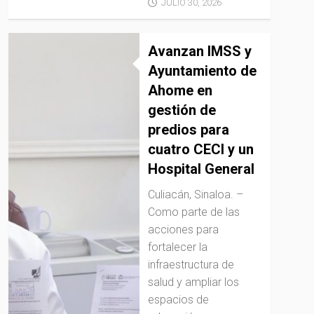
JULIO 30, 2026
Avanzan IMSS y
Ayuntamiento de
Ahome en
gestión de
predios para
cuatro CECI y un
Hospital General
Culiacán, Sinaloa. –
Como parte de las
acciones para
fortalecer la
infraestructura de
salud y ampliar los
espacios de