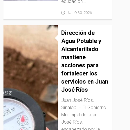
educación...
JULIO 30, 2026
Dirección de
Agua Potable y
Alcantarillado
mantiene
acciones para
fortalecer los
servicios en Juan
José Ríos
Juan José Ríos,
Sinaloa. – El Gobierno
Municipal de Juan
José Ríos,
encabezado por la