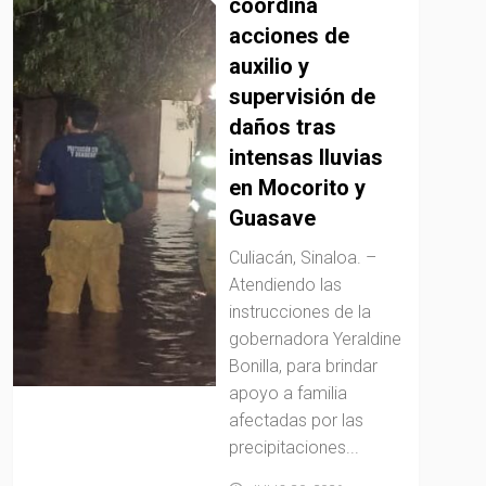
coordina
acciones de
auxilio y
supervisión de
daños tras
intensas lluvias
en Mocorito y
Guasave
Culiacán, Sinaloa. –
Atendiendo las
instrucciones de la
gobernadora Yeraldine
Bonilla, para brindar
apoyo a familia
afectadas por las
precipitaciones...