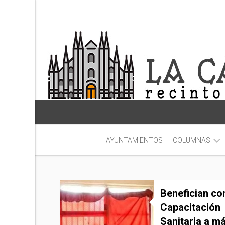
Skip
to
content
AYUNTAMIENTOS
COLUMNAS
DOBLE
RR
Benefician co
Capacitación
Sanitaria a m