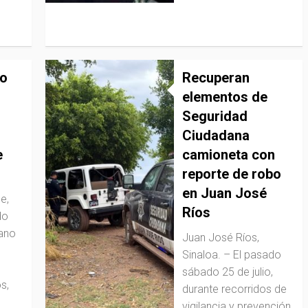
to
Recuperan
elementos de
Seguridad
Ciudadana
e
camioneta con
reporte de robo
en Juan José
e,
Ríos
do
rano
Juan José Ríos,
Sinaloa. – El pasado
sábado 25 de julio,
s,
durante recorridos de
vigilancia y prevención,