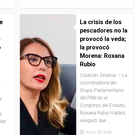
e
La crisis de los
pescadores no la
é
provocó la veda;
o
la provocó
Morena: Roxana
Rubio
Culiacán, Sinaloa. – La
coordinadora del
–
Grupo Parlamentario
del PAN en el
a
Congreso del Estado,
Roxana Rubio Valdez,
a
aseguró que...
lar
JULIO 30, 2026