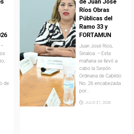
es
de Juan José
Ríos Obras
Públicas del
Ramo 33 y
026
FORTAMUN
 –
Juan José Ríos,
ros
Sinaloa. – Esta
ño,
mañana se llevó a
cabo la Sesión
Ordinaria de Cabildo
o de
No. 26 encabezada
por...
JULIO 31, 2026