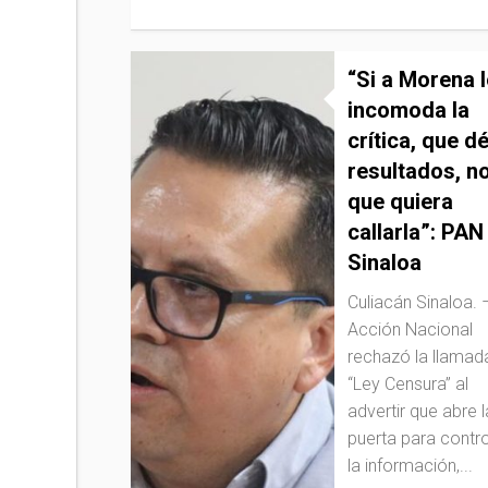
“Si a Morena l
incomoda la
crítica, que d
resultados, n
que quiera
callarla”: PAN
Sinaloa
Culiacán Sinaloa. 
Acción Nacional
rechazó la llamad
“Ley Censura” al
advertir que abre l
puerta para contro
la información,...