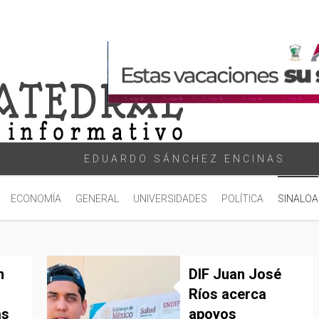
EDUARDO SÁNCHEZ ENCINAS
ECONOMÍA
GENERAL
UNIVERSIDADES
POLÍTICA
SINALOA
n
DIF Juan José
Ríos acerca
ás
apoyos