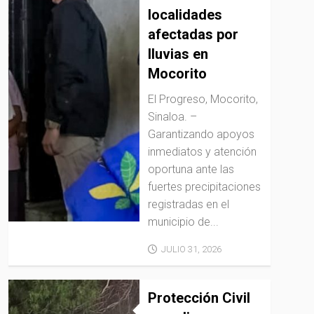
localidades
afectadas por
lluvias en
Mocorito
El Progreso, Mocorito,
Sinaloa. –
Garantizando apoyos
inmediatos y atención
oportuna ante las
fuertes precipitaciones
registradas en el
municipio de...
JULIO 31, 2026
Protección Civil