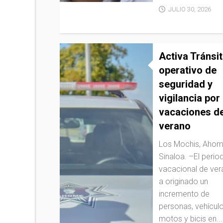
JULIO 30, 2026
Activa Tránsi
operativo de
seguridad y
vigilancia por
vacaciones d
verano
Los Mochis, Ahom
Sinaloa. –El perio
vacacional de ve
a originado un
incremento de
personas, vehículo
motos y bicis en...