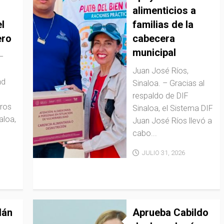
alimenticios a
l
familias de la
ero
cabecera
municipal
 –
Juan José Ríos,
ad
Sinaloa. – Gracias al
respaldo de DIF
ros
Sinaloa, el Sistema DIF
aloa,
Juan José Ríos llevó a
cabo...
JULIO 31, 2026
lán
Aprueba Cabildo