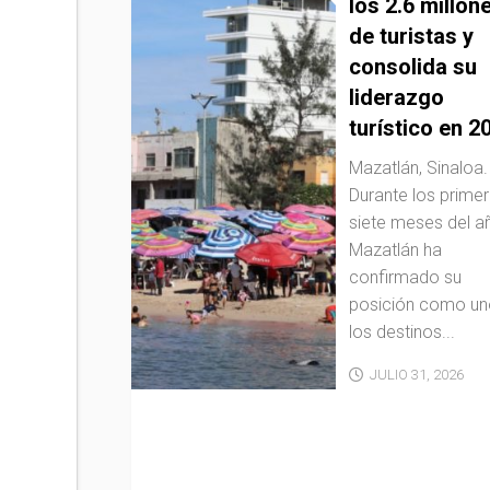
los 2.6 millon
de turistas y
consolida su
liderazgo
turístico en 2
Mazatlán, Sinaloa.
Durante los prime
siete meses del a
Mazatlán ha
confirmado su
posición como un
los destinos...
JULIO 31, 2026