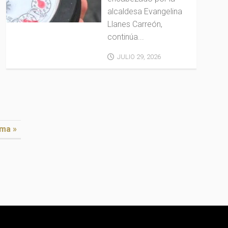
alcaldesa Evangelina
Llanes Carreón,
continúa...
JULIO 29, 2026
ima »