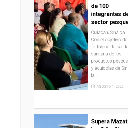
de 100
integrantes de
sector pesqu
Culiacán, Sinaloa.
Con el objetivo de
fortalecer la calid
sanitaria de los
productos pesque
y acuícolas de Sin
la...
AGOSTO 1, 2026
Supera Mazat