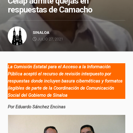
Ceiap admite quejas en
respuestas de Camacho
SINALOA
JULIO 27, 2021
La Comisión Estatal para el Acceso a la Información
Pública aceptó el recurso de revisión interpuesto por
respuestas donde incluyen basura cibernéticas y formatos
ilegibles de parte de la Coordinación de Comunicación
Social del Gobierno de Sinaloa
Por Eduardo Sánchez Encinas