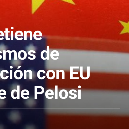
etiene
smos de
ción con EU
je de Pelosi