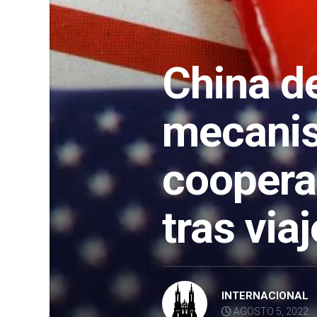
China d
mecani
coopera
tras via
INTERNACIONAL
AGOSTO 5, 2022