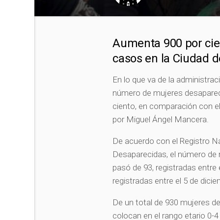
Aumenta 900 por cien
casos en la Ciudad d
En lo que va de la administra
número de mujeres desaparec
ciento, en comparación con el
por Miguel Ángel Mancera.
De acuerdo con el Registro N
Desaparecidas, el número de m
pasó de 93, registradas entre 
registradas entre el 5 de dici
De un total de 930 mujeres d
colocan en el rango etario 0-4