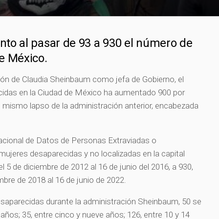
to al pasar de 93 a 930 el número de
e México.
ción de Claudia Sheinbaum como jefa de Gobierno, el
idas en la Ciudad de México ha aumentado 900 por
 mismo lapso de la administración anterior, encabezada
acional de Datos de Personas Extraviadas o
ujeres desaparecidas y no localizadas en la capital
el 5 de diciembre de 2012 al 16 de junio del 2016, a 930,
embre de 2018 al 16 de junio de 2022.
esaparecidas durante la administración Sheinbaum, 50 se
 años; 35, entre cinco y nueve años; 126, entre 10 y 14