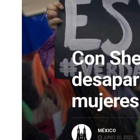
Con She
desapar
mujeres
MÉXICO
JUNIO 20, 2022