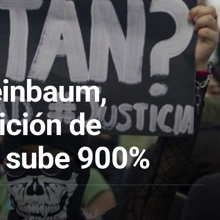
inbaum,
ición de
 sube 900%