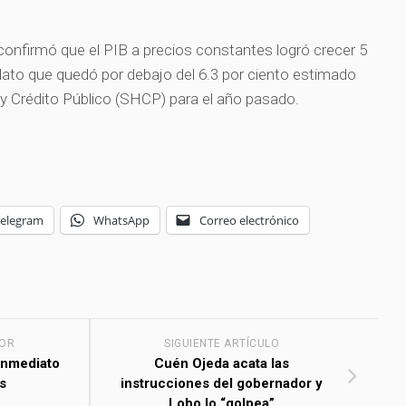
i confirmó que el PIB a precios constantes logró crecer 5
 dato que quedó por debajo del 6.3 por ciento estimado
 y Crédito Público (SHCP) para el año pasado.
Telegram
WhatsApp
Correo electrónico
IOR
SIGUIENTE ARTÍCULO
inmediato
Cuén Ojeda acata las
s
instrucciones del gobernador y
Lobo lo “golpea”