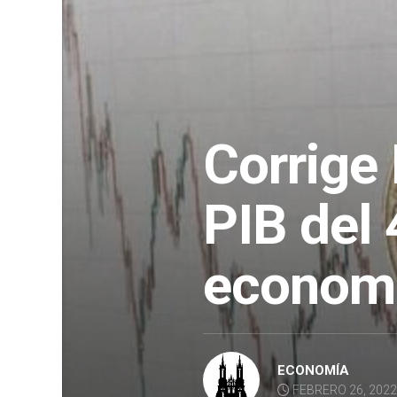
Corrige 
PIB del 
economí
ECONOMÍA
FEBRERO 26, 202