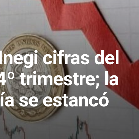
Inegi cifras del
4º trimestre; la
a se estancó
2