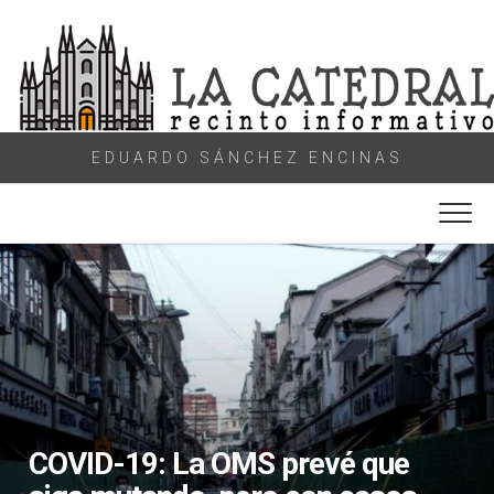
Skip
to
content
EDUARDO SÁNCHEZ ENCINAS
COVID-19: La OMS prevé que