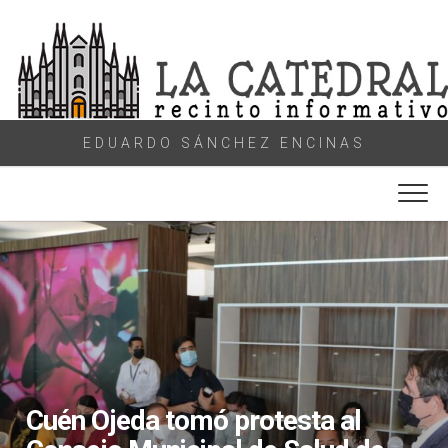
Skip
to
content
EDUARDO SÁNCHEZ ENCINAS
Cuén Ojeda tomó protesta al