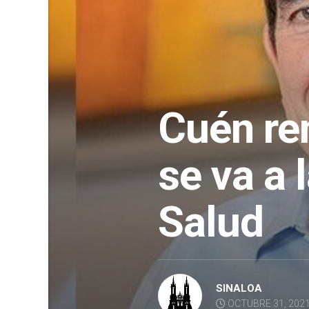
Cuén re
se va a 
Salud
SINALOA
OCTUBRE 31, 202