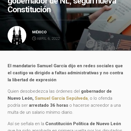
gobernador de NL, según nueva
Constitución
MÉXICO
ABRIL 6, 2022
El mandatario Samuel García dijo en redes sociales que
el castigo va dirigido a faltas administrativas y no contra
la libertad de expresión
Quien desobedezca las órdenes del
gobernador de
Nuevo León,
Samuel García Sepúlveda
, o lo ofenda
podría ser
arrestado 36 horas
o hacerse acreedor a una
multa de un salario mínimo diario.
Así se señala en la
Constitución Política de Nuevo León
que ha sido aprobada en primera vuelta por los diputados