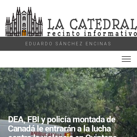
Skip
to
content
EDUARDO SÁNCHEZ ENCINAS
DEA, FBI y policía montada de
Canadá le entrarán a la lucha