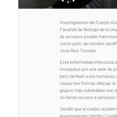
Investigadores del Cuerpo Aca
Facultad de Biología de la Un
de un nuevo posible trasmiso
como jején, de nombre científ
José Ríos Tostado.
Esta enfermedad infecciosa de
mosquitos por una serie de pa
pero también a los humanos, p
causa tres formas clínicas: la
grupos más vulnerables son qu
no tienen acceso a servicios
Detalló que el cuerpo académ
investigadores Hipólito Castil