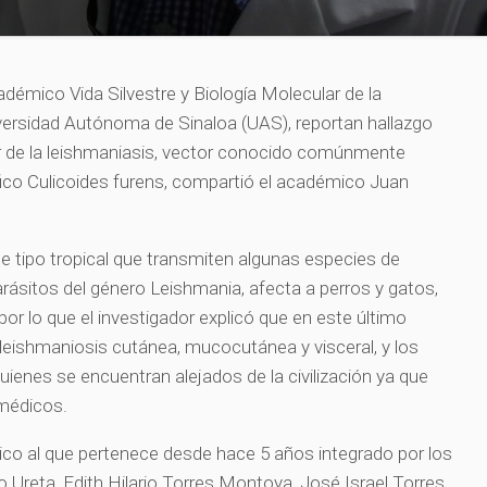
démico Vida Silvestre y Biología Molecular de la
iversidad Autónoma de Sinaloa (UAS), reportan hallazgo
r de la leishmaniasis, vector conocido comúnmente
ico Culicoides furens, compartió el académico Juan
 tipo tropical que transmiten algunas especies de
rásitos del género Leishmania, afecta a perros y gatos,
or lo que el investigador explicó que en este último
 leishmaniosis cutánea, mucocutánea y visceral, y los
ienes se encuentran alejados de la civilización ya que
 médicos.
ico al que pertenece desde hace 5 años integrado por los
lo Ureta, Edith Hilario Torres Montoya, José Israel Torres