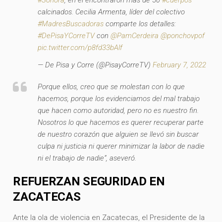
calcinados. Cecilia Armenta, líder del colectivo
#MadresBuscadoras
comparte los detalles:
#DePisaYCorreTV
con
@PamCerdeira
@ponchovpof
pic.twitter.com/p8fd33bAlf
— De Pisa y Corre (@PisayCorreTV)
February 7, 2022
Porque ellos, creo que se molestan con lo que
hacemos, porque los evidenciamos del mal trabajo
que hacen como autoridad, pero no es nuestro fin.
Nosotros lo que hacemos es querer recuperar parte
de nuestro corazón que alguien se llevó sin buscar
culpa ni justicia ni querer minimizar la labor de nadie
ni el trabajo de nadie”, aseveró.
REFUERZAN SEGURIDAD EN
ZACATECAS
Ante la ola de violencia en Zacatecas, el Presidente de la