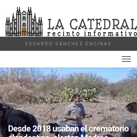
Skip
to
content
EDUARDO SÁNCHEZ ENCINAS
Desde 2018 usaban el crematorio