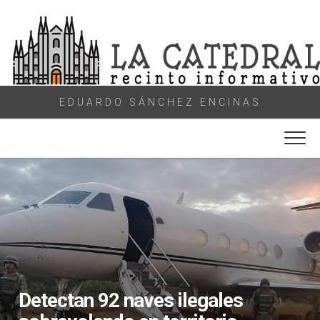
Skip
to
content
EDUARDO SÁNCHEZ ENCINAS
Detectan 92 naves ilegales