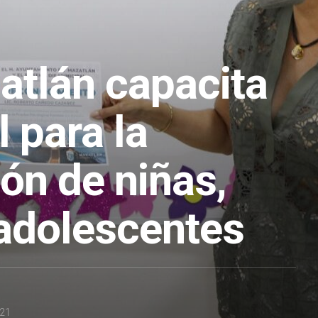
atlán capacita
 para la
ón de niñas,
 adolescentes
021