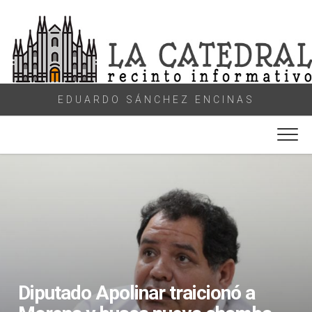
Skip
to
content
EDUARDO SÁNCHEZ ENCINAS
Diputado Apolinar traicionó a