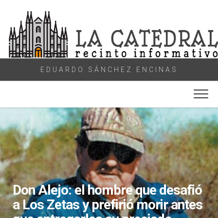
Skip
to
content
EDUARDO SÁNCHEZ ENCINAS
Don Alejo: el hombre que desafió
a Los Zetas y prefirió morir antes