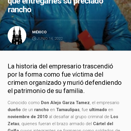
que entregarles su preciado
rancho
MÉXICO
JUNIO 14, 2022
La historia del empresario trascendió
por la forma como fue víctima del
crimen organizado y murió defendiendo
el patrimonio de su familia.
Conocido como
Don Alejo Garza Tamez
, el empresario
dueño
de un
rancho
en
Tamaulipas
, fue
ultimado
en
noviembre de 2010
al desafiar al grupo criminal de
Los
Zetas
, quienes fueran el brazo armado del
Cártel del
Golfo
cuyos integrantes se formaron como soldados de