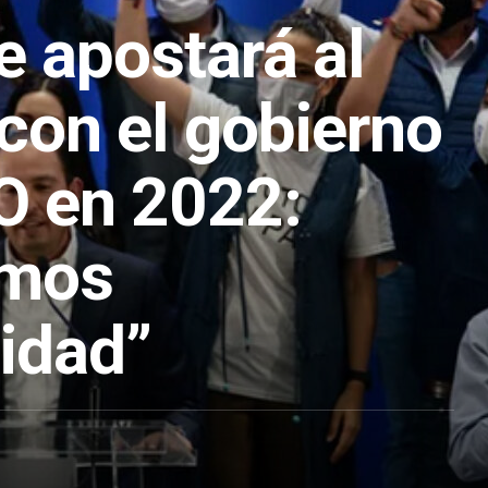
e apostará al
con el gobierno
 en 2022:
amos
cidad”