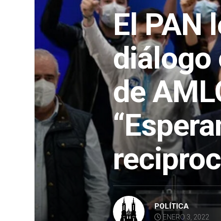
El PAN l
diálogo 
de AMLO
“Esper
recipro
POLÍTICA
ENERO 3, 2022