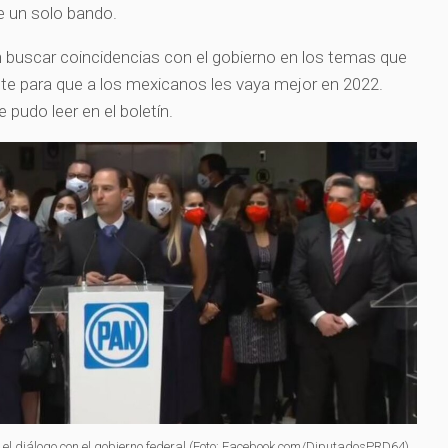
e un solo bando.
en buscar coincidencias con el gobierno en los temas que
nte para que a los mexicanos les vaya mejor en 2022.
se pudo leer en el boletín.
el diálogo con el gobierno federal (Foto: Facebook.com/DiputadosPRD64)