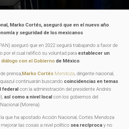
onal, Marko Cortés, aseguró que en el nuevo año
conomía y seguridad de los mexicanos
PAN) aseguró que en 2022 seguirá trabajando a favor de
 por el cual ratificó su voluntad para
establecer un
e
diálogo con el Gobierno
de México
.
de prensa,
Marko Cortés
Mendoza
, dirigente nacional,
anquiazul continuarán buscando
coincidencias en temas
 federal
con la administración del presidente Andrés
),
así como a nivel local
con los gobiernos del
Nacional (Morena).
or la que ha apostado Acción Nacional, Cortés Mendoza
 mejorar las cosas a nivel político
sea recíproca
y no