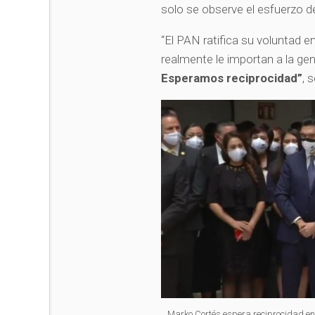
solo se observe el esfuerzo d
“El PAN ratifica su voluntad 
realmente le importan a la ge
Esperamos reciprocidad”
, 
Marko Cortés espera reciprocidad en 