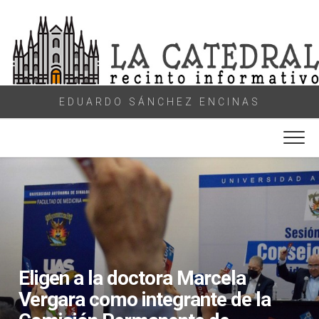
Skip
to
content
EDUARDO SÁNCHEZ ENCINAS
Eligen a la doctora Marcela
Vergara como integrante de la