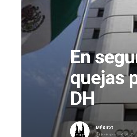
En segu
quejas p
DH
MÉXICO
FEBRERO 8, 2022