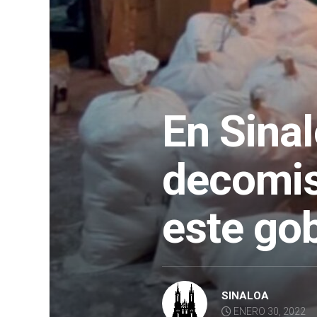
En Sina
decomiso
este go
SINALOA
ENERO 30, 2022