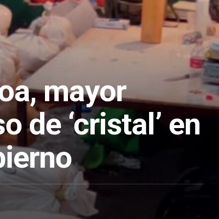
loa, mayor
 de ‘cristal’ en
bierno