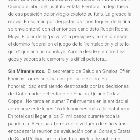
Cuando el abril del Instituto Estatal Electoral la dejó fuera
de esa posición de privilegio explotó su furia. La gresca la
revivió. En su afán por degustar los finos toques de la riña
se envalentonó con el entonces candidato Rubén Rocha
Moya. El olor de la “pólvora” la persigue y la metió desde
el dominio federal en el juego de la “reintalación y el te-lo-
quito” que aún no concluye. Aurelia desde siempre Leal
goza y saborea la camorra y la difícil pelotera…
Sin Miramientos.
El secretario de Salud en Sinaloa, Efrén
Encinas Torres suplica casi por su despido. Su
honorabilidad está siendo destrozada por las decisiones
del Gobernador del estado de Sinaloa, Quirino Ordaz
Coppel. No tarda en sumar 7 mil muertes en la entidad al
agregarse este lunes 16 defunciones más a la plataforma.
En total casi llegan a los 51 mil casos durante toda la
pandemia. A Encinas Torres se le ve fuera de sitio y tras
encabezar la reunión de evaluación con el Consejo Estatal
de Salud Pública, urgió a los tres niveles de gobierno