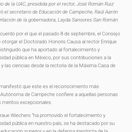
io de la UAC, presidida por el rector, José Román Ruiz
istió el secretario de Educación de Campeche, Raúl Aarón
entación de la gobernadora, Layda Sansores San Román.
 acuerdo por el que el pasado 8 de septiembre, el Consejo
ó otorgar el Doctorado Honoris Causa al rector Enrique
istinguido que ha aportado al fortalecimiento y
sidad pública en México, por sus contribuciones a la
as y las ciencias desde la rectoría de la Máxima Casa de
én manifestó que este es el reconocimiento más
ad Autónoma de Campeche confiere a aquellas personas
s méritos excepcionales.
raue Wiechers “ha promovido el fortalecimiento y
sidad pública en nuestro país, se ha destacado por su
a educación superior y en la defensa irrestricta de la