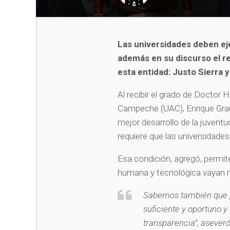
Las universidades deben e
además en su discurso el re
esta entidad: Justo Sierra 
Al recibir el grado de Doctor
Campeche (UAC), Enrique Grau
mejor desarrollo de la juventud
requiere que las universidad
Esa condición, agregó, permite
humana y tecnológica vayan 
Sabemos también que p
suficiente y oportuno 
transparencia”, asever