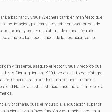
ar Barbachano”, Graue Wiechers también manifestó que
entarse: imaginar, planear y proyectar nuevas formas de
es; consolidar y crecer un sistema de educación más
, que se adapte a las necesidades de los estudiantes de
igen y presente, aseguró el rector Graue y recordó que
 Justo Sierra, quien en 1910 tuvo el acierto de reintegrar
cación superior, fraccionadas en la segunda mitad del
versidad Nacional. Esta institución asumió la rica herencia
América.
cial y prioritaria, pues el impulso a la educación superior
a la ciencia y a la investigación y así rendir frutos en la