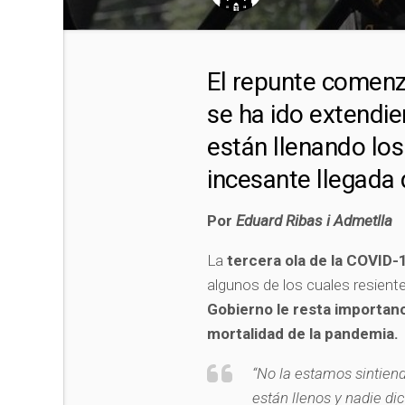
El repunte comenz
se ha ido extendie
están llenando los
incesante llegada
Por
Eduard Ribas i Admetlla
La
tercera ola de la COVID-
algunos de los cuales resient
Gobierno le resta importan
mortalidad de la pandemia.
“No la estamos sintiend
están llenos y nadie di