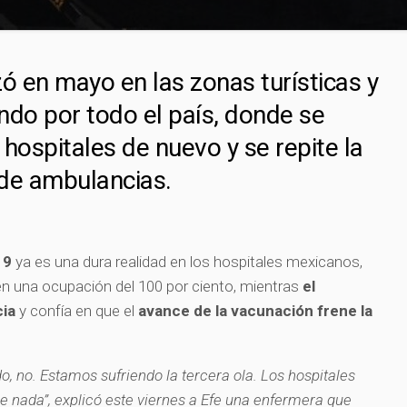
ó en mayo en las zonas turísticas y
ndo por todo el país, donde se
 hospitales de nuevo y se repite la
 de ambulancias.
19
ya es una dura realidad en los hospitales mexicanos,
en una ocupación del 100 por ciento, mientras
el
cia
y confía en que el
avance de la vacunación frene la
o, no. Estamos sufriendo la tercera ola. Los hospitales
ce nada”, explicó este viernes a
Efe
una enfermera que