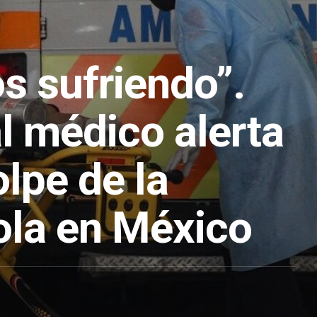
s sufriendo”.
l médico alerta
olpe de la
 ola en México