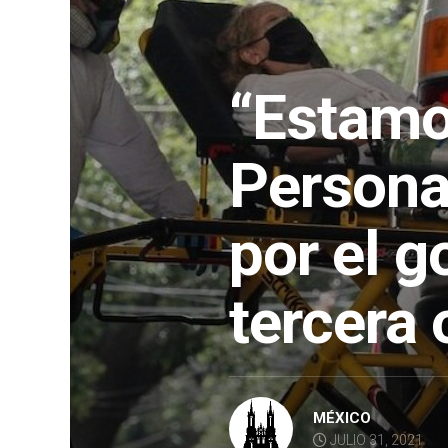
“Estamo
Persona
por el g
tercera
MÉXICO
JULIO 31, 2021