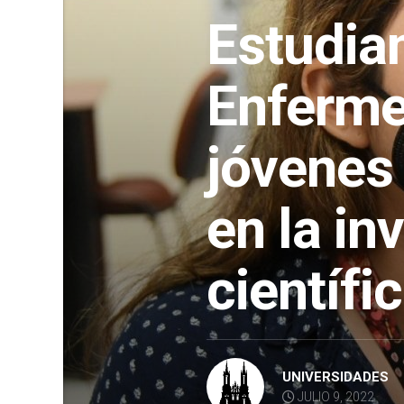
Estudia
Enfermer
jóvenes 
en la in
científi
UNIVERSIDADES
JULIO 9, 2022