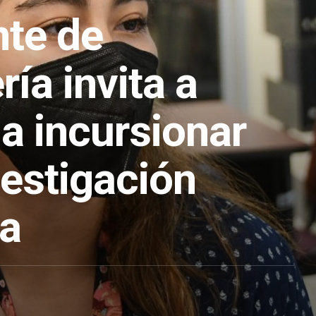
nte de
ía invita a
a incursionar
vestigación
ca