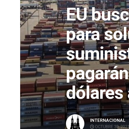
EU busc
para so
suminist
pagarán
dólares 
INTERNACIONAL
OCTUBRE 30, 202