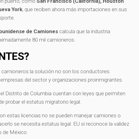
con puerto, como
San Francisco (California), Houston
Nueva York
, que reciben ahora más importaciones en sus
sporte.
ounidense de Camiones
calcula que la industria
oximadamente 80 mil camioneros.
ANTES?
e camioneros la solución no son los conductores
mpresas del sector y organizaciones proinmigrantes.
y el Distrito de Columbia cuentan con leyes que permiten
 probar el estatus migratorio legal.
 con estas licencias no se pueden manejar camiones o
cerlo se necesita estatus legal. EU sí reconoce la validez
os de México.