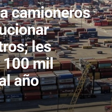
a camioneros
lucionar
ros; les
 100 mil
al año
1