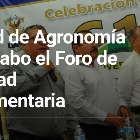
d de Agronomía
cabo el Foro de
ad
mentaria
2022