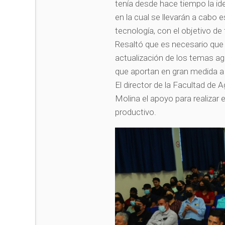
tenía desde hace tiempo la ide
en la cual se llevarán a cabo e
tecnología, con el objetivo d
Resaltó que es necesario que
actualización de los temas ag
que aportan en gran medida a 
El director de la Facultad de
Molina el apoyo para realizar
productivo.