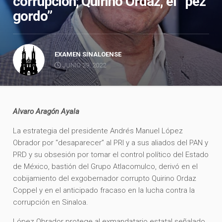
corrupción; Quirino Ordaz, el “pez
gordo”
EXAMEN SINALOENSE
JUNIO 29, 2022
Alvaro Aragón Ayala
La estrategia del presidente Andrés Manuel López
Obrador por “desaparecer” al PRI y a sus aliados del PAN y
PRD y su obsesión por tomar el control político del Estado
de México, bastión del Grupo Atlacomulco, derivó en el
cobijamiento del exgobernador corrupto Quirino Ordaz
Coppel y en el anticipado fracaso en la lucha contra la
corrupción en Sinaloa.
López Obrador protege al exmandatario estatal señalado