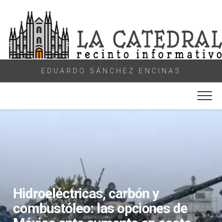
Skip
to
content
EDUARDO SÁNCHEZ ENCINAS
Hidroeléctricas, carbón y
combustóleo: las opciones de