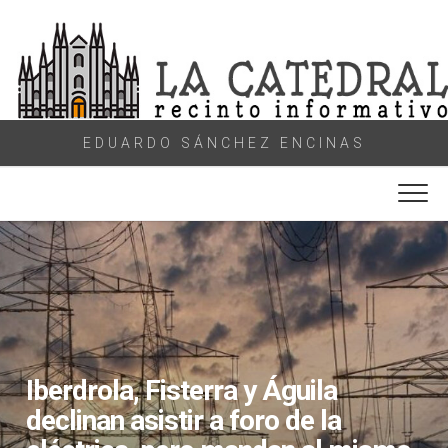
Skip
to
content
EDUARDO SÁNCHEZ ENCINAS
Iberdrola, Fisterra y Águila
declinan asistir a foro de la