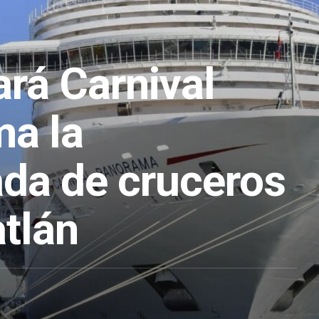
ará Carnival
a la
da de cruceros
tlán