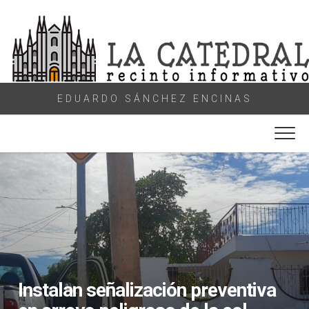
Skip
to
content
EDUARDO SÁNCHEZ ENCINAS
Instalan señalización preventiva