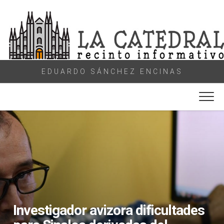
Skip
to
content
EDUARDO SÁNCHEZ ENCINAS
Investigador avizora dificultades