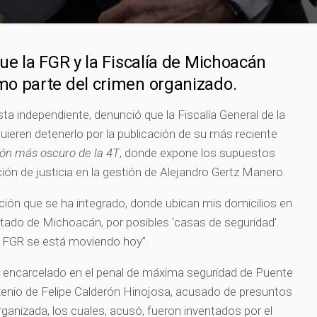
que la FGR y la Fiscalía de Michoacán
mo parte del crimen organizado.
ta independiente, denunció que la Fiscalía General de la
uieren detenerlo por la publicación de su más reciente
abón más oscuro de la 4T
, donde expone los supuestos
ón de justicia en la gestión de Alejandro Gertz Manero.
ción que se ha integrado, donde ubican mis domicilios en
stado de Michoacán, por posibles ‘casas de seguridad’.
la FGR se está moviendo hoy”.
 encarcelado en el penal de máxima seguridad de Puente
exenio de Felipe Calderón Hinojosa, acusado de presuntos
rganizada, los cuales, acusó, fueron inventados por el