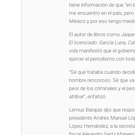
tiene información de que “en 
me encuentro en el país, pero l
México y por eso tengo miedo
El autor de libros como
Jaque 
El licenciado: García Luna, Ca
vida
manifestó que el gobierno 
ejercer el periodismo con to
“Sé qué trataba cuando decidí 
hombre rencoroso. Sé que va a
peor de los criminales y el pe
atribuir”, enfatizó.
Lemus Barajas dijo que respon
presidente Andrés Manuel Lóp
López Hernández; a la secreta
fiscal Alejandro Gertz Manero