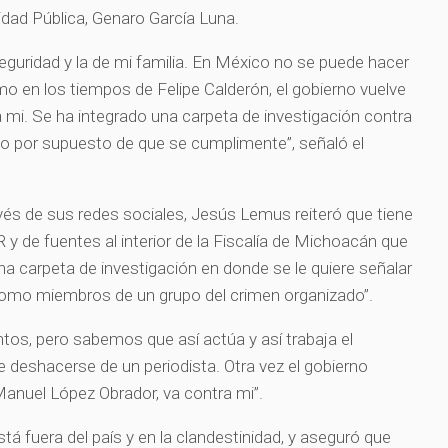
dad Pública, Genaro García Luna.
guridad y la de mi familia. En México no se puede hacer
mo en los tiempos de Felipe Calderón, el gobierno vuelve
 mi. Se ha integrado una carpeta de investigación contra
do por supuesto de que se cumplimente”, señaló el
avés de sus redes sociales, Jesús Lemus reiteró que tiene
R y de fuentes al interior de la Fiscalía de Michoacán que
na carpeta de investigación en donde se le quiere señalar
 “como miembros de un grupo del crimen organizado”.
s, pero sabemos que así actúa y así trabaja el
e deshacerse de un periodista. Otra vez el gobierno
s Manuel López Obrador, va contra mi”.
 fuera del país y en la clandestinidad, y aseguró que