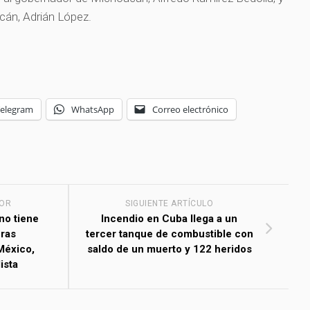
acán, Adrián López.
Telegram
WhatsApp
Correo electrónico
IOR
SIGUIENTE ARTÍCULO
no tiene
Incendio en Cuba llega a un
ras
tercer tanque de combustible con
México,
saldo de un muerto y 122 heridos
ista