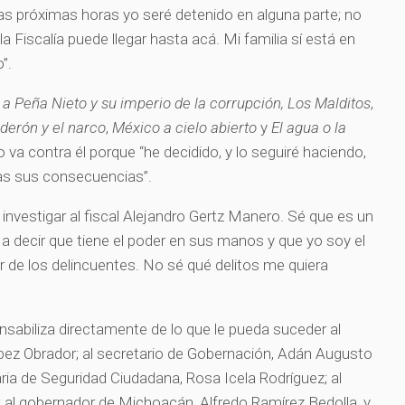
las próximas horas yo seré detenido en alguna parte; no
a Fiscalía puede llegar hasta acá. Mi familia sí está en
”.
a Peña Nieto y su imperio de la corrupción,
Los Malditos
,
lderón y el narco
,
México a cielo abierto
y
El agua o la
va contra él porque “he decidido, y lo seguiré haciendo,
das sus consecuencias”.
investigar al fiscal Alejandro Gertz Manero. Sé que es un
 decir que tiene el poder en sus manos y que yo soy el
or de los delincuentes. No sé qué delitos me quiera
sabiliza directamente de lo que le pueda suceder al
ez Obrador; al secretario de Gobernación, Adán Augusto
ria de Seguridad Ciudadana, Rosa Icela Rodríguez; al
; al gobernador de Michoacán, Alfredo Ramírez Bedolla, y