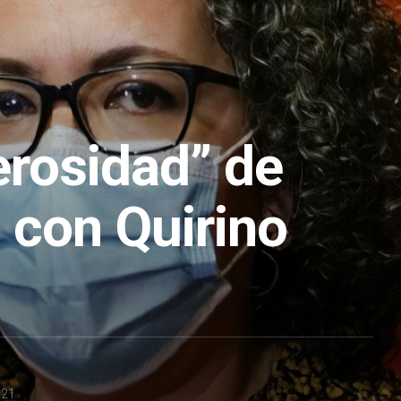
erosidad” de
 con Quirino
021