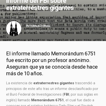
informe del FBI sobre
extraterrestres gigantes
INTERNACIONAL
SEPTIEMBRE 4, 2022
El informe llamado Memorándum 6751
fue escrito por un profesor anónimo.
Aseguran que ya se conocía desde hace
más de 10 años.
La existencia de
extraterrestres gigantes
trascendió a
principios de este año tras un informe desclasificado por
el Buró Federal de Investigaciones (
FBI
, por sus siglas en
inglés) llamado
Memorándum 6751
, el cual fue dado a
conocer por el rotativo británico Daily Star y el Sputnik