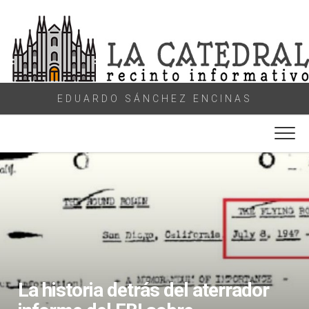
Skip
to
content
EDUARDO SÁNCHEZ ENCINAS
La historia detrás del aterrador