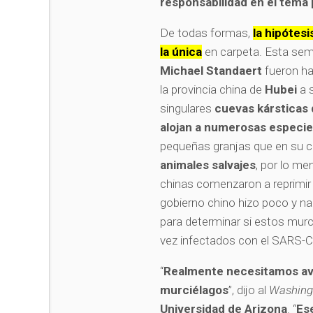
responsabilidad en el tema 
De todas formas,
la hipótesi
la única
en carpeta. Esta sem
Michael Standaert
fueron ha
la provincia china de
Hubei
a 
singulares
cuevas kársticas 
alojan a numerosas especi
pequeñas granjas que en su c
animales salvajes
, por lo m
chinas comenzaron a reprimir e
gobierno chino hizo poco y na
para determinar si estos murc
vez infectados con el SARS-C
“
Realmente necesitamos ave
murciélagos
”, dijo al
Washing
Universidad de
Arizona
. “
Es