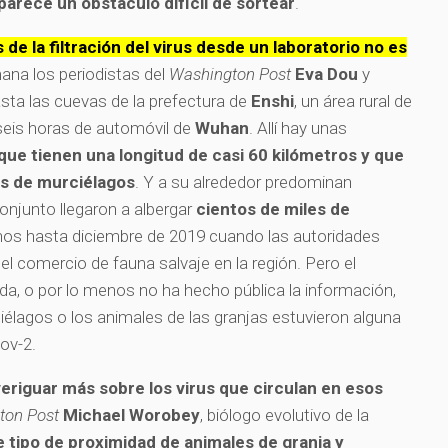
parece un obstáculo difícil de sortear
.
s de la filtración del virus desde un laboratorio no es
ana los periodistas del
Washington Post
Eva Dou
y
sta las cuevas de la prefectura de
Enshi
, un área rural de
seis horas de automóvil de
Wuhan
. Allí hay unas
que tienen una longitud de casi 60 kilómetros y que
es de murciélagos
. Y a su alrededor predominan
onjunto llegaron a albergar
cientos de miles de
enos hasta diciembre de 2019 cuando las autoridades
l comercio de fauna salvaje en la región. Pero el
da, o por lo menos no ha hecho pública la información,
iélagos o los animales de las granjas estuvieron alguna
ov-2.
riguar más sobre los virus que circulan en esos
ton Post
Michael Worobey
, biólogo evolutivo de la
e tipo de proximidad de animales de granja y