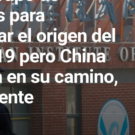
s para
ar el origen del
9 pero China
a en su camino,
ente
1