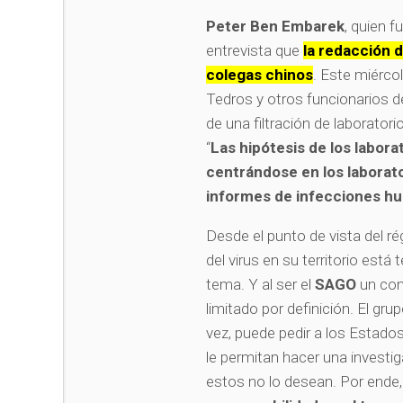
Peter Ben Embarek
, quien f
entrevista que
la redacción 
colegas chinos
. Este miérco
Tedros y otros funcionarios d
de una filtración de laborator
“
Las hipótesis de los labo
centrándose en los laborato
informes de infecciones 
Desde el punto de vista del ré
del virus en su territorio est
tema. Y al ser el
SAGO
un com
limitado por definición. El g
vez, puede pedir a los Estad
le permitan hacer una investig
estos no lo desean. Por ende,