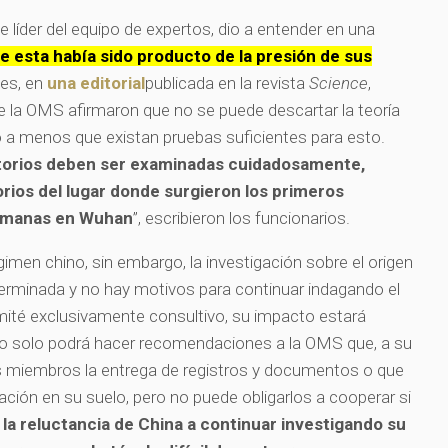
ue líder del equipo de expertos, dio a entender en una
de esta había sido producto de la presión de sus
les, en
una editorial
publicada en la revista
Science
,
e la OMS afirmaron que no se puede descartar la teoría
io a menos que existan pruebas suficientes para esto.
ratorios deben ser examinadas cuidadosamente,
rios del lugar donde surgieron los primeros
humanas en Wuhan
”, escribieron los funcionarios.
gimen chino, sin embargo, la investigación sobre el origen
á terminada y no hay motivos para continuar indagando el
ité exclusivamente consultivo, su impacto estará
rupo solo podrá hacer recomendaciones a la OMS que, a su
os miembros la entrega de registros y documentos o que
ación en su suelo, pero no puede obligarlos a cooperar si
la reluctancia de China a continuar investigando su