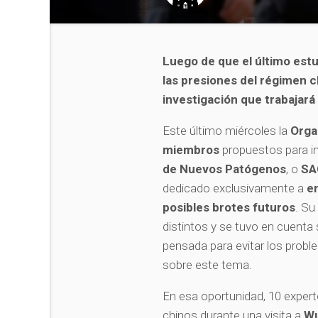
Luego de que el último est
las presiones del régimen 
investigación que trabajará
Este último miércoles la
Orga
miembros
propuestos para in
de Nuevos Patógenos
, o
S
dedicado exclusivamente a
e
posibles brotes futuros
. Su
distintos y se tuvo en cuenta 
pensada para evitar los probl
sobre este tema.
En esa oportunidad, 10 expert
chinos durante una visita a
W