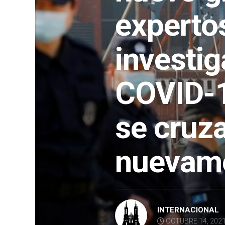
experto
investig
COVID-1
se cruz
nuevam
INTERNACIONAL
OCTUBRE 14, 202