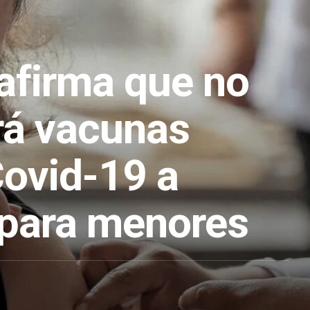
afirma que no
rá vacunas
Covid-19 a
para menores