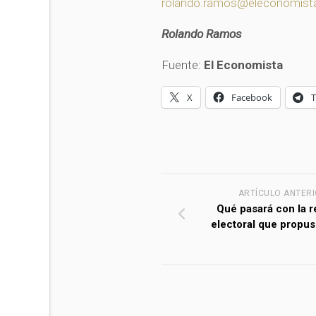
rolando.ramos@eleconomist
Rolando Ramos
Fuente:
El Economista
X
Facebook
ARTÍCULO ANTER
Qué pasará con la 
electoral que prop