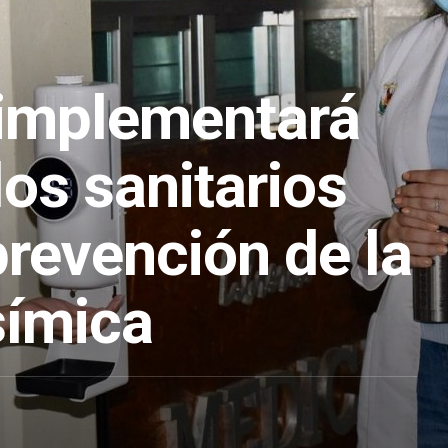
implementará
os sanitarios
prevención de la
símica