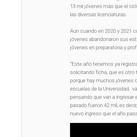
13 mil jóvenes más que el cicl
las diversas licenciaturas.
Aun cuando en 2020 y 2021 
jóvenes abandonaron sus estud
jóvenes en preparatoria y prof
“Este año tenemos ya registra
solicitando ficha, que es ot
porque hay muchos jóvenes que
escuelas de la Universidad, v
pensando que van a ingresar 
pasado fueron 42 mil, es deci
nuevo ingreso que el año pasad