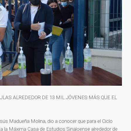
AULAS ALREDEDOR DE 13 MIL JÓVENES MÁS QUE EL
esús Madueña Molina, dio a conocer que para el Ciclo
 a la Máxima Casa de Estudios Sinaloense alrededor de