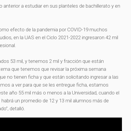
o anterior a estudiar en sus planteles de bachillerato y en
como efecto de la pandemia por COVID-19 muchos
ios, en la UAS en el Ciclo 2021-2022 ingresaron 42 mil
esional.
dos 53 mil, y tenemos 2 mil y fracción que están
ro tema que tenemos que revisar la próxima semana
 no tienen ficha y que están solicitando ingresar a las
amos a ver para que se les entregue ficha, estamos
este año 55 mil más o menos a la Universidad, cuando el
r, habrá un promedio de 12 y 13 mil alumnos más de
o”, detalló.