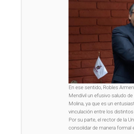
En ese sentido, Robles Arment
Mendívil un efusivo saludo de
Molina, ya que es un entusias
vinculación entre los distinto
Por su parte, el rector de la U
consolidar de manera formal 