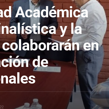
ad Académica
nalística y la
colaborarán en
ación de
onales
022