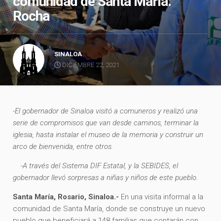
comunidad de Santa María:
Rocha
SINALOA
DICIEMBRE 22, 2021
-El gobernador de Sinaloa visitó a comuneros y realizó una
serie de compromisos que van desde caminos, terminar la
iglesia, hasta instalar el museo de la memoria y construir un
arco de bienvenida, entre otros.
-A través del Sistema DIF Estatal, y la SEBIDES, el
gobernador llevó sorpresas a niñas y niños de este pueblo.
Santa María, Rosario, Sinaloa.-
En una visita informal a la
comunidad de Santa María, donde se construye un nuevo
pueblo que beneficiará a 148 familias que contarán con